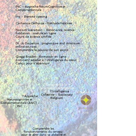
INC - Approche NeuroCognitive et
Comportementale
Iris - Remote viewing
Catherine Delhaise -Méthode Félicitée
Nassim Haramein - Resonance, science
fondation : module en ligne
Cours de science unifiée
Dr. Jo Dispenza : progressive and intensive
online courses
Comprendre le pouvoir de son esprit
Gregg Braden : formation en ligne
Comment accéder à l'intelligence du coeur
Conçu pour s'épanouir
Formation à la
Dynamique Participative
et à
l'Intelligence
Création de
Collective - Sociocracy
Praticienne à
l'Approche
Belgium
Neurocognitive et
Comportementale (ANC) -
INC
2018
Comprendre les
fonctionnements du cerveau
pour se gérer dans sa globalité et