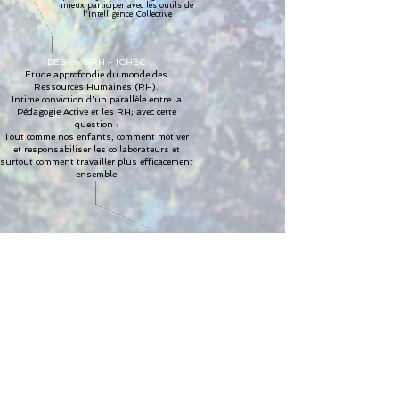
mieux participer avec les outils de
l'Intelligence Collective
DES en GRH - ICHEC
Etude approfondie du monde des
Ressources Humaines (RH).
Intime conviction d'un parallèle entre la
Pédagogie Active et les RH; avec cette
question :
Tout comme nos enfants, comment motiver
et responsabiliser les collaborateurs et
surtout comment travailler plus efficacement
ensemble
A l'Université de Paix, formation à
- la
Méthode
Félicitée
- la
Systémie et changement
Modiste - Syntra
Créativité
et travail manuel me donnent confiance en moi
et je renoue avec le plaisir d'apprendre