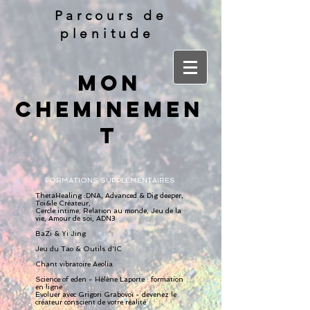
Parcours de
plenitude
MON
CHEMINEMEN
T
FORMATIONS SUPPLEMENTAIRES
ThetaHealing
:
DNA, Advanced & Dig deeper,
Toi&le Créateur,
Cercle intime, Relation au monde, Jeu de la
vie, Amour de soi, ADN3
BaZi & Yi Jing
Jeu du Tao & Outils d'IC
Chant vibratoire Aeolia
Science of eden - Hélène Laporte : formation
en ligne
Evoluer avec Grigori Grabovoï - devenez le
créateur conscient de votre réalité