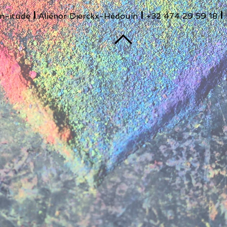
I
I
I
en-itude
Aliénor Dierckx-Hédouin
+32 474 29 59 18