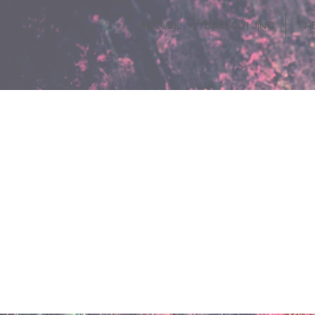
ACCUEIL
BAZI & YI JING
TH