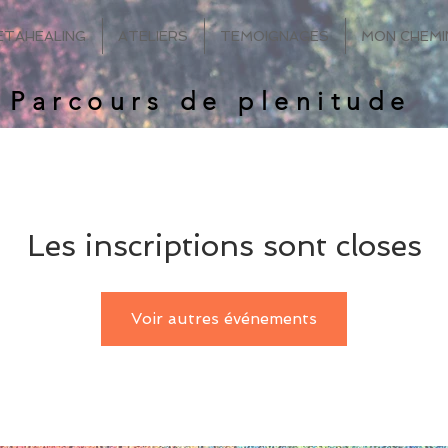
ETAHEALING
ATELIERS
TEMOIGNAGES
MON CHEM
Parcours de plenitude
Les inscriptions sont closes
Voir autres événements