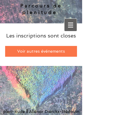
Parcours de
plenitude
Les inscriptions sont closes
Voir autres événements
I
plen-itude
Aliénor Dierckx-Hédouin