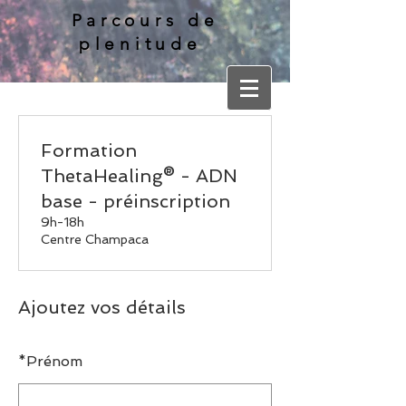
Parcours de
plenitude
Formation
ThetaHealing® - ADN
base - préinscription
9h-18h
Centre Champaca
Ajoutez vos détails
*
Prénom