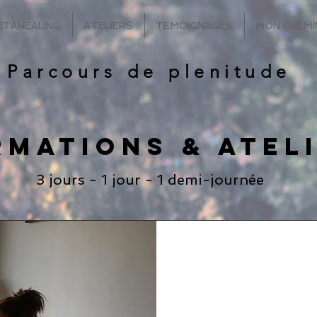
ETAHEALING
ATELIERS
TEMOIGNAGES
MON CHEM
Parcours de plenitude
rmations & atel
3 jours - 1 jour - 1 demi-journée