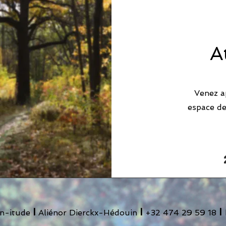
A
Venez a
espace de 
I
I
I
en-itude
Aliénor Dierckx-Hédouin
+32 474 29 59 18