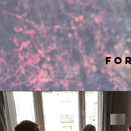
ACCUEIL
BAZI & YI JING
TH
Fo