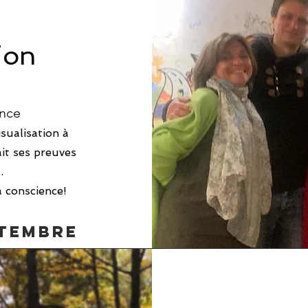
ion
ance
isualisation à
ait ses preuves
.
a conscience!
ptembre